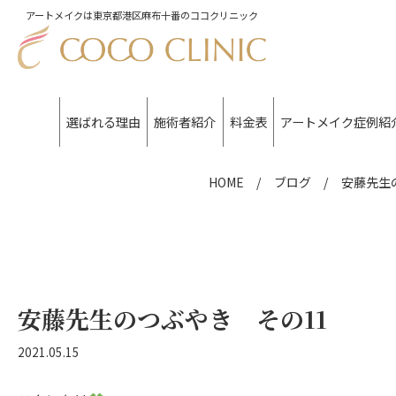
アートメイクは東京都港区麻布十番のココクリニック
選ばれる理由
施術者紹介
料金表
アートメイク症例紹
アイブロウ
HOME
ブログ
安藤先生
アイライン
アイブロウ・アイライン
リップ
生え際
安藤先生のつぶやき その11
その他部位
2021.05.15
他院お直し