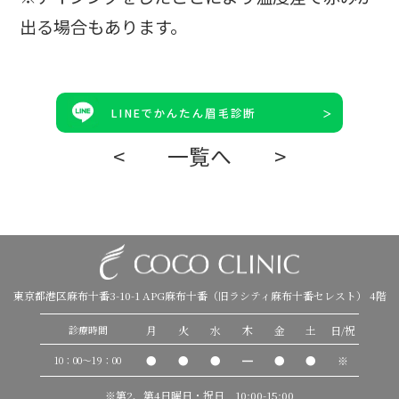
出る場合もあります。
LINEでかんたん眉毛診断
<
一覧へ
>
東京都港区麻布十番3-10-1 APG麻布十番（旧ラシティ麻布十番セレスト） 4階
月
火
水
木
金
土
日/祝
診療時間
●
●
●
━
●
●
※
10：00〜19：00
※第2、第4日曜日・祝日 10:00-15:00