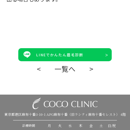
LINEでかんたん眉毛診断
<
一覧へ
>
東京都港区麻布十番3-10-1 APG麻布十番（旧ラシティ麻布十番セレスト） 4階
月
火
水
木
金
土
日/祝
診療時間