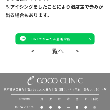
※アイシングをしたことにより温度差で赤みが
出る場合もあります。
LINEでかんたん眉毛診断
<
一覧へ
>
東京都港区麻布十番3-10-1 APG麻布十番（旧ラシティ麻布十番セレスト） 4階
月
火
水
木
金
土
日/祝
診療時間
●
●
●
━
●
●
※
10：00〜19：00