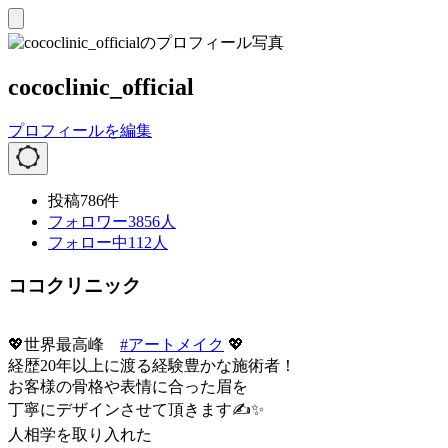
cococlinic_official
プロフィールを編集
投稿
786
件
フォロワー
3856
人
フォロー中
112
人
ココクリニック
💖世界最高峰
#アートメイク
💖
経歴20年以上に渡る経験豊かな施術者！
お客様の骨格や表情に合った眉を
丁寧にデザインさせて頂きます✍️✨
人相学を取り入れた